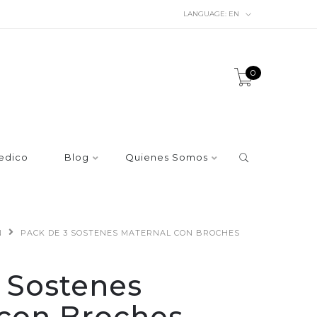
LANGUAGE:
EN
0
edico
Blog
Quienes Somos
N
PACK DE 3 SOSTENES MATERNAL CON BROCHES
 Sostenes
 con Broches