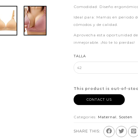
Comodidad: Diseño ergonómico q
Ideal para: Mamás en periodo d
cómodos y de calidad.
Aprovecha esta oportunidad de 
inmejorable. ¡No te lo pierdas!
TALLA
This product is out-of-stoc
CONTACT US
Categories:
Maternal
,
Sosten
SHARE THIS: