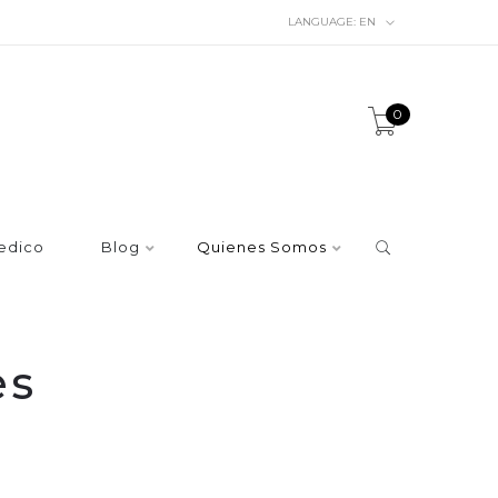
LANGUAGE:
EN
0
edico
Blog
Quienes Somos
es