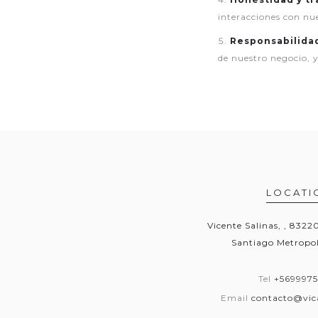
interacciones con nue
Responsabilidad
de nuestro negocio, 
LOCATI
Vicente Salinas, , 832
Santiago Metropol
Tel
+569997
Email
contacto@vica