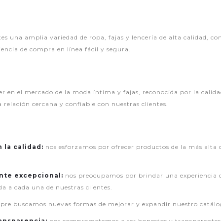
es una amplia variedad de ropa, fajas y lencería de alta calidad, con
encia de compra en línea fácil y segura.
íder en el mercado de la moda íntima y fajas, reconocida por la calid
 relación cercana y confiable con nuestras clientes.
la calidad:
nos esforzamos por ofrecer productos de la más alta 
ente excepcional:
nos preocupamos por brindar una experiencia de
a a cada una de nuestras clientes.
pre buscamos nuevas formas de mejorar y expandir nuestro catálo
ansparencia:
nos comprometemos a ser honestos y transparentes 