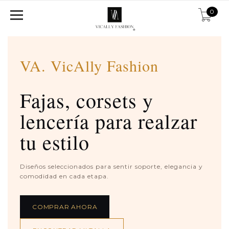
0
VA. VicAlly Fashion
Fajas, corsets y
lencería para realzar
tu estilo
Diseños seleccionados para sentir soporte, elegancia y
comodidad en cada etapa.
COMPRAR AHORA