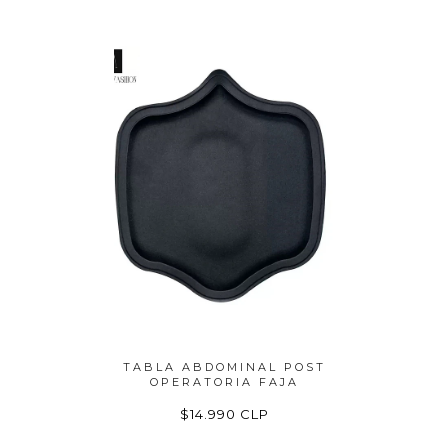
O O POST
TABLA ABDOMINAL POST
FAJA MA
IO
OPERATORIA FAJA
P
P
$14.990 CLP
$