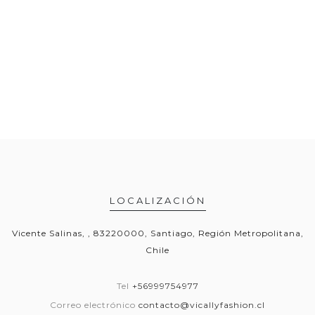
LOCALIZACIÓN
Vicente Salinas, , 83220000, Santiago, Región Metropolitana,
Chile
Tel
+56999754977
Correo electrónico
contacto@vicallyfashion.cl