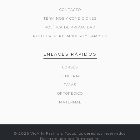
CONTACTO
TÉRMINOS Y CONDICIONES
POLÍTICA DE PRIVACIDAD
POLITICA DE REEMBOLSO Y CAMBIOS
ENLACES RÁPIDOS
CORSÉS
LENCERIA
FAJAS
ORTOPEDICO
MATERNAL
© 2026 VicAlly Fashion. Todos los derechos reservados.
Desarrollado por Jumpseller
.