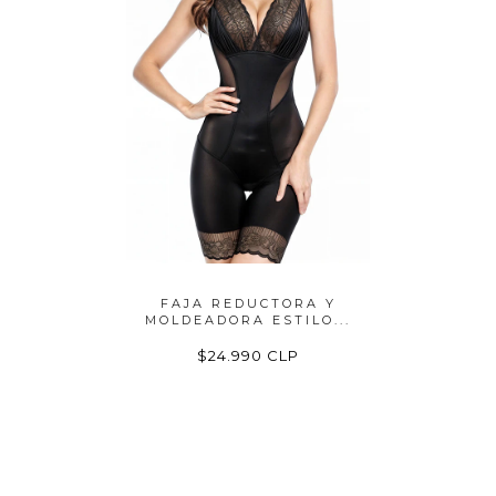
LOMBIANA
FAJA REDUCTORA Y
FAJ
...
MOLDEADORA ESTILO...
LEVANT
LP
$24.990 CLP
$