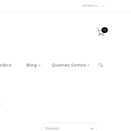
IDIOMA:
CL
0
edico
Blog
Quienes Somos
E