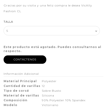
Gracias por su visita y una feliz compra le desea VicAlly
Fashion CL
TALLA
Este producto está agotado. Puedes consultarnos al
respecto.
CONTÁCTENOS
Información Adicional
Material Principal
Polyester
Cantidad de varillas
12
Tipo de corsé
Sobre Busto
Material de varillas
Silicona
Composición
90% Polyester 10% Spandex
Modelo
Victoriano