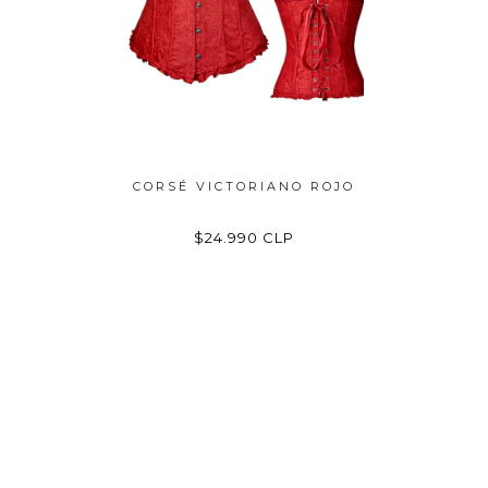
NO NEGRO
CORSÉ VICTORIANO ROJO
CORSÉ V
LP
$24.990 CLP
$