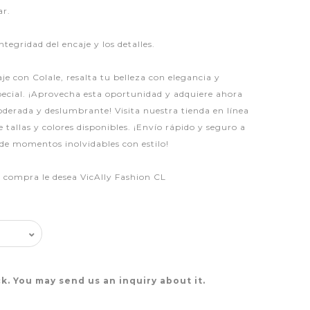
ar.
ntegridad del encaje y los detalles.
e con Colale, resalta tu belleza con elegancia y
pecial. ¡Aprovecha esta oportunidad y adquiere ahora
oderada y deslumbrante! Visita nuestra tienda en línea
tallas y colores disponibles. ¡Envío rápido y seguro a
 de momentos inolvidables con estilo!
iz compra le desea VicAlly Fashion CL
k. You may send us an inquiry about it.