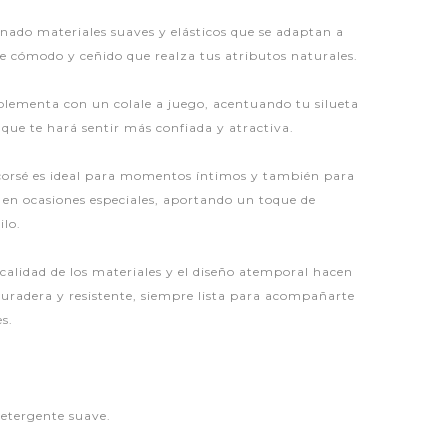
ado materiales suaves y elásticos que se adaptan a
te cómodo y ceñido que realza tus atributos naturales.
mplementa con un colale a juego, acentuando tu silueta
que te hará sentir más confiada y atractiva.
o corsé es ideal para momentos íntimos y también para
s en ocasiones especiales, aportando un toque de
ilo.
calidad de los materiales y el diseño atemporal hacen
duradera y resistente, siempre lista para acompañarte
s.
etergente suave.