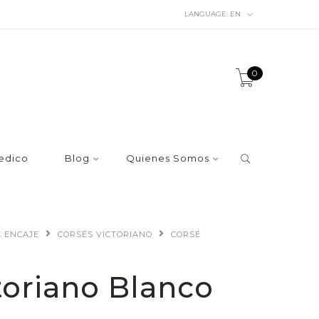
LANGUAGE:
EN
0
edico
Blog
Quienes Somos
E ENCAJE
CORSÉS VICTORIANO
CORSÉ
toriano Blanco