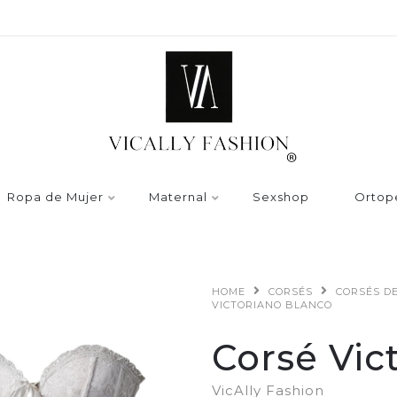
Ropa de Mujer
Maternal
Sexshop
Ortop
HOME
CORSÉS
CORSÉS D
VICTORIANO BLANCO
Corsé Vic
VicAlly Fashion