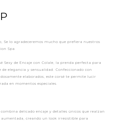
LP
 Se lo agradeceremos mucho que prefiera nuestros
hion Spa
é Sexy de Encaje con Colale, la prenda perfecta para
ue de elegancia y sensualidad. Confeccionado con
dadosamente elaborados, este corsé te permite lucir
erada en momentos especiales.
 combina delicado encaje y detalles únicos que realzan
 aumentada, creando un look irresistible para