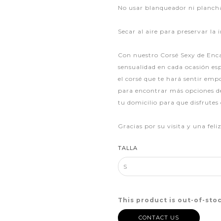
No usar blanqueador ni planch
Secar al aire para preservar la i
Con nuestro Corsé Sexy de Encaj
sensualidad en cada ocasión es
el corsé que te hará sentir emp
para encontrar más opciones de 
tu domicilio para que disfrutes
Gracias por su visita y una fel
TALLA
This product is out-of-stoc
CONTACT US