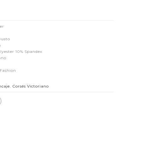
er
Busto
a
lyester 10% Spandex
ano
 Fashion
ncaje
,
Corsés Victoriano