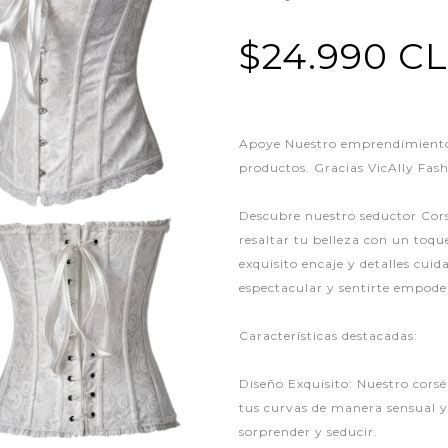
$24.990 C
Apoye Nuestro emprendimiento,
productos. Gracias VicAlly Fas
Descubre nuestro seductor Cors
resaltar tu belleza con un toq
exquisito encaje y detalles cui
espectacular y sentirte empod
Características destacadas:
Diseño Exquisito: Nuestro corsé
tus curvas de manera sensual y
sorprender y seducir.