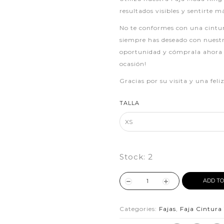
resultados visibles y sentirte m
No te conformes con una cintur
siempre has deseado con nuestr
oportunidad y cómprala ahora 
ocasión!
Gracias por su visita y una fel
TALLA
Stock:
2
ADD TO
Categories:
Fajas
,
Faja Cintur