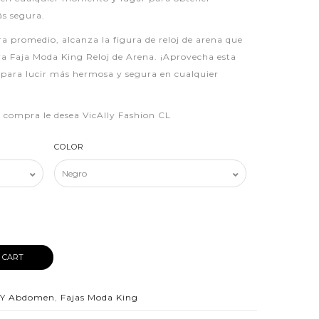
ás segura.
a promedio, alcanza la figura de reloj de arena que
a Faja Moda King Reloj de Arena. ¡Aprovecha esta
para lucir más hermosa y segura en cualquier
iz compra le desea VicAlly Fashion CL
COLOR
 CART
a Y Abdomen
,
Fajas Moda King