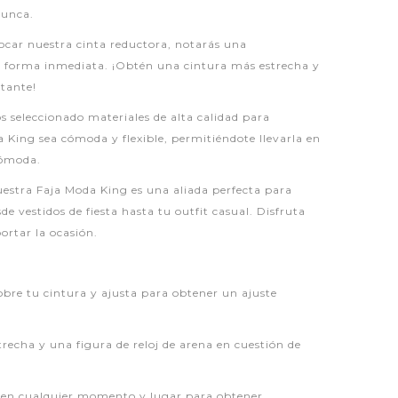
nunca.
locar nuestra cinta reductora, notarás una
e forma inmediata. ¡Obtén una cintura más estrecha y
tante!
s seleccionado materiales de alta calidad para
 King sea cómoda y flexible, permitiéndote llevarla en
ncómoda.
uestra Faja Moda King es una aliada perfecta para
e vestidos de fiesta hasta tu outfit casual. Disfruta
ortar la ocasión.
sobre tu cintura y ajusta para obtener un ajuste
recha y una figura de reloj de arena en cuestión de
g en cualquier momento y lugar para obtener