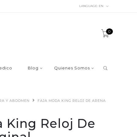
LANGUAGE:
EN
0
edico
Blog
Quienes Somos
URA Y ABDOMEN
FAJA MODA KING RELOJ DE ARENA
 King Reloj De
ginal