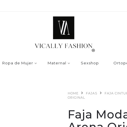
Ropa de Mujer
Maternal
Sexshop
Ortop
HOME
FAJAS
FAJA CINT
ORIGINAL
Faja Moda
Arena Ori