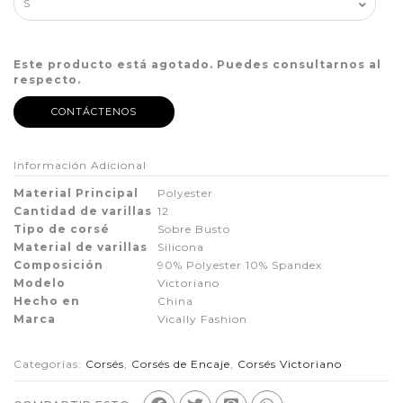
Este producto está agotado. Puedes consultarnos al
respecto.
CONTÁCTENOS
Información Adicional
Material Principal
Polyester
Cantidad de varillas
12
Tipo de corsé
Sobre Busto
Material de varillas
Silicona
Composición
90% Polyester 10% Spandex
Modelo
Victoriano
Hecho en
China
Marca
Vically Fashion
Categorías:
Corsés
,
Corsés de Encaje
,
Corsés Victoriano