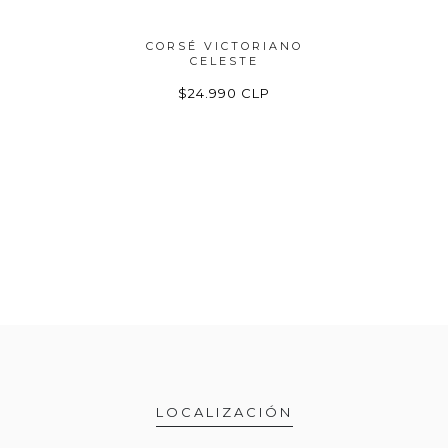
NO ROJO
CORSÉ VICTORIANO
CORSÉ V
CELESTE
LP
$24.990 CLP
$
LOCALIZACIÓN