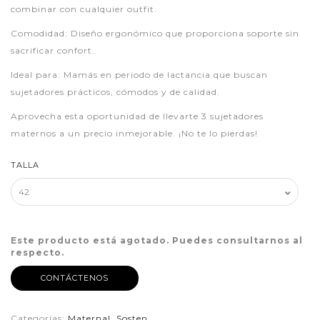
combinar con cualquier outfit.
Comodidad: Diseño ergonómico que proporciona soporte sin
sacrificar confort.
Ideal para: Mamás en periodo de lactancia que buscan
sujetadores prácticos, cómodos y de calidad.
Aprovecha esta oportunidad de llevarte 3 sujetadores
maternos a un precio inmejorable. ¡No te lo pierdas!
TALLA
Este producto está agotado. Puedes consultarnos al
respecto.
CONTÁCTENOS
Categorías:
Maternal
,
Sosten