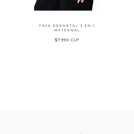
ENES DE
FAJA PRENATAL 3 EN 1
FAJA MA
S...
MATERNAL
P
P
$7.990 CLP
$