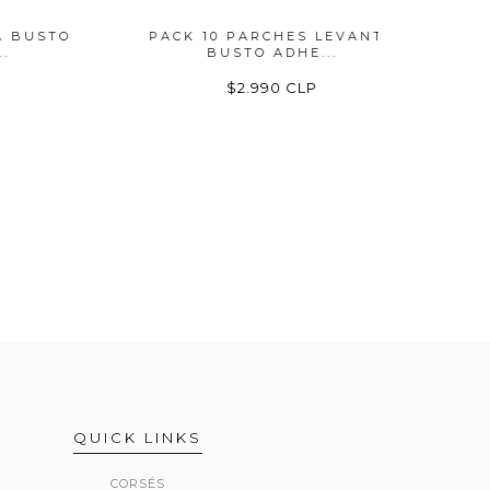
STO
PACK 10 PARCHES LEVANTA
CUBRE
BUSTO ADHE...
$2.990 CLP
QUICK LINKS
CORSÉS