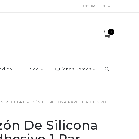
LANGUAGE:
EN
0
edico
Blog
Quienes Somos
ES
CUBRE PEZÓN DE SILICONA PARCHE ADHESIVO 1
ón De Silicona
hesivo 1 Par