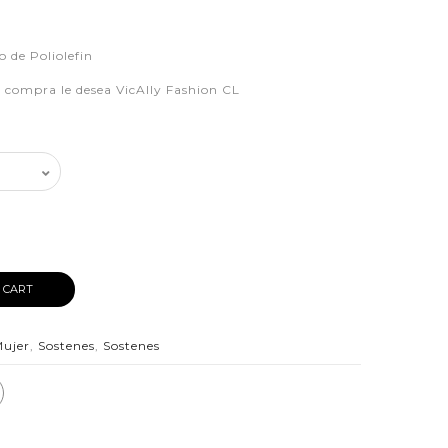
o de Poliolefin
iz compra le desea VicAlly Fashion CL
 CART
Mujer
,
Sostenes
,
Sostenes