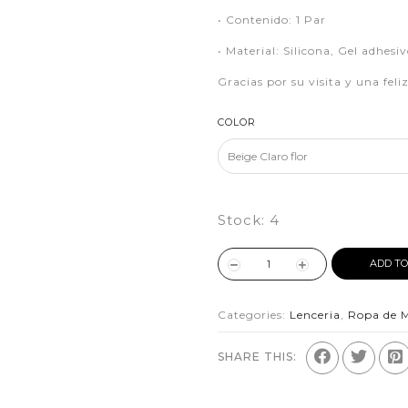
• Contenido: 1 Par
• Material: Silicona, Gel adhesiv
Gracias por su visita y una fel
COLOR
Stock:
4
ADD TO
Categories:
Lenceria
,
Ropa de 
SHARE THIS: