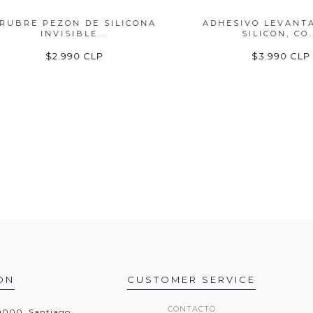
E PEZON DE SILICONA
ADHESIVO LEVANTA BU
INVISIBLE...
SILICON, CO...
$2.990 CLP
$3.990 CLP
ON
CUSTOMER SERVICE
CONTACTO
20000, Santiago,