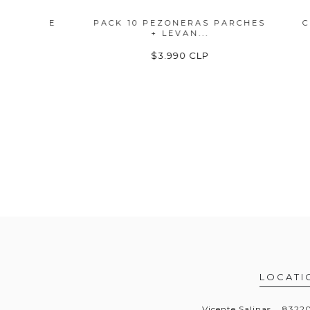
TO DE
PACK 10 PEZONERAS PARCHES
CRUBR
+ LEVAN...
$3.990 CLP
LOCATI
Vicente Salinas, , 832