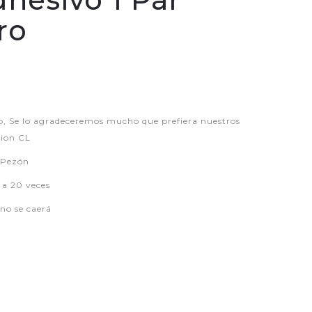
ro
P
 Se lo agradeceremos mucho que prefiera nuestros
hion CL
l Pezón
5 a 20 veces
 no se caerá