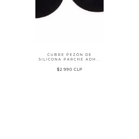
N DE
CUBRE PEZÓN DE
10 PEZ
E ADH...
SILICONA PARCHE ADH...
CUBR
P
$2.990 CLP