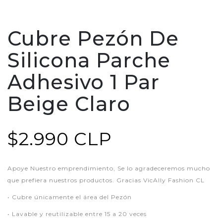
Cubre Pezón De
Silicona Parche
Adhesivo 1 Par
Beige Claro
$2.990 CLP
Apoye Nuestro emprendimiento, Se lo agradeceremos mucho
que prefiera nuestros productos. Gracias VicAlly Fashion CL
• Cubre únicamente el área del Pezón
• Lavable y reutilizable entre 15 a 20 veces