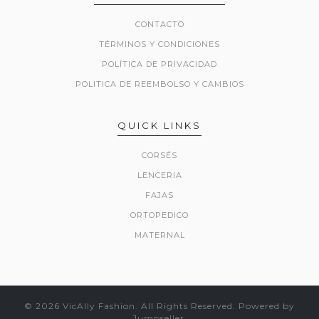
CONTACTO
TÉRMINOS Y CONDICIONES
POLÍTICA DE PRIVACIDAD
POLITICA DE REEMBOLSO Y CAMBIOS
QUICK LINKS
CORSÉS
LENCERIA
FAJAS
ORTOPEDICO
MATERNAL
© 2026 VicAlly Fashion. All Rights Reserved.
Powered by
Jumpseller
.