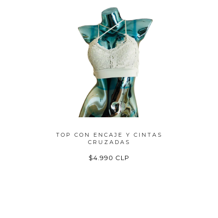
ESCOTE
TOP CON ENCAJE Y CINTAS
CRO
CRUZADAS
P
$4.990 CLP