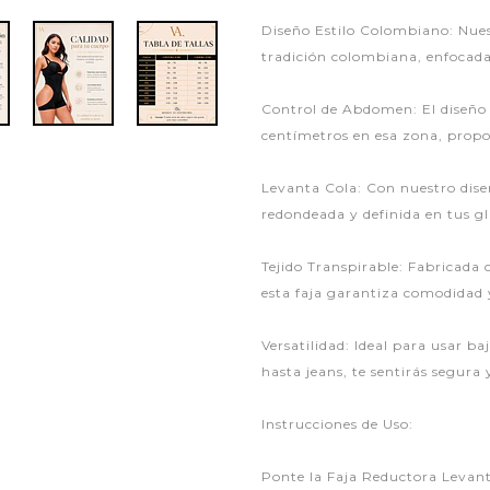
Diseño Estilo Colombiano: Nues
tradición colombiana, enfocada 
Control de Abdomen: El diseño
centímetros en esa zona, prop
Levanta Cola: Con nuestro dise
redondeada y definida en tus gl
Tejido Transpirable: Fabricada c
esta faja garantiza comodidad 
Versatilidad: Ideal para usar ba
hasta jeans, te sentirás segura
Instrucciones de Uso:
Ponte la Faja Reductora Levant