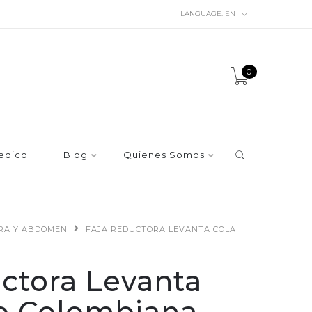
LANGUAGE:
EN
0
edico
Blog
Quienes Somos
URA Y ABDOMEN
FAJA REDUCTORA LEVANTA COLA
ctora Levanta
lo Colombiana