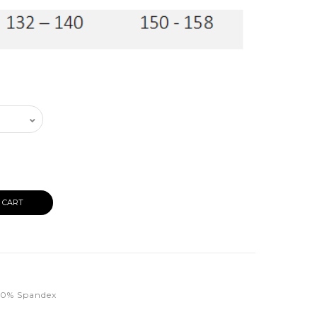
 CART
10% Spandex