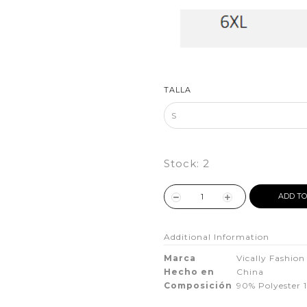
TALLA
Stock:
2
ADD TO
Additional Information
Marca
Vically Fashion
Hecho en
China
Composición
90% Polyester 