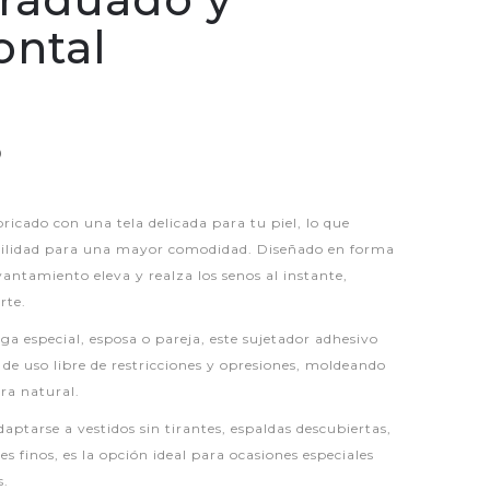
ontal
P
ricado con una tela delicada para tu piel, lo que
abilidad para una mayor comodidad. Diseñado en forma
vantamiento eleva y realza los senos al instante,
rte.
ga especial, esposa o pareja, este sujetador adhesivo
a de uso libre de restricciones y opresiones, moldeando
ra natural.
ptarse a vestidos sin tirantes, espaldas descubiertas,
es finos, es la opción ideal para ocasiones especiales
s.