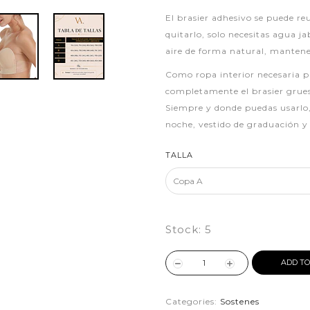
El brasier adhesivo se puede re
quitarlo, solo necesitas agua j
aire de forma natural, mantener
Como ropa interior necesaria p
completamente el brasier grueso
Siempre y donde puedas usarlo, 
noche, vestido de graduación y 
TALLA
Stock:
5
ADD TO
Categories:
Sostenes