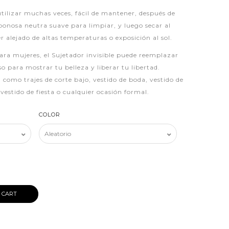
utilizar muchas veces, fácil de mantener, después de
abonosa neutra suave para limpiar, y luego secar al
 alejado de altas temperaturas o exposición al sol.
ara mujeres, el Sujetador invisible puede reemplazar
 para mostrar tu belleza y liberar tu libertad.
como trajes de corte bajo, vestido de boda, vestido de
vestido de fiesta o cualquier ocasión formal.
COLOR
 CART