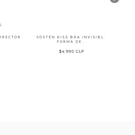
CTOR
SOSTÉN KISS BRA INVISIBLE
SOSTEN
FORMA DE...
$4.990 CLP