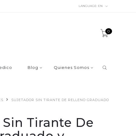
LANGUAGE:
EN
0
edico
Blog
Quienes Somos
ES
SUJETADOR SIN TIRANTE DE RELLENO GRADUADO
 Sin Tirante De
Graduado y