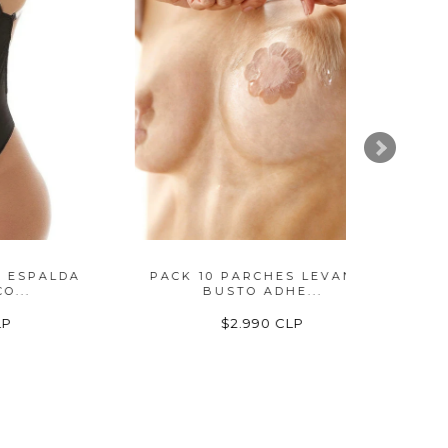
LDA
PACK 10 PARCHES LEVANTA
SOSTÉN
BUSTO ADHE...
$2.990 CLP