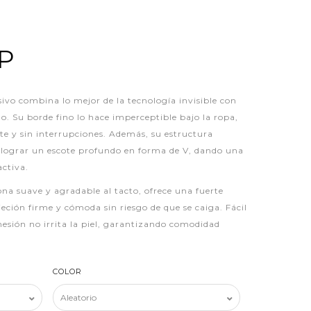
LP
ivo combina lo mejor de la tecnología invisible con
do. Su borde fino lo hace imperceptible bajo la ropa,
e y sin interrupciones. Además, su estructura
 lograr un escote profundo en forma de V, dando una
ctiva.
ona suave y agradable al tacto, ofrece una fuerte
ción firme y cómoda sin riesgo de que se caiga. Fácil
hesión no irrita la piel, garantizando comodidad
COLOR