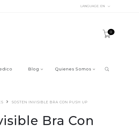
LANGUAGE:
EN
0
edico
Blog
Quienes Somos
ES
SOSTEN INVISIBLE BRA CON PUSH UP
visible Bra Con