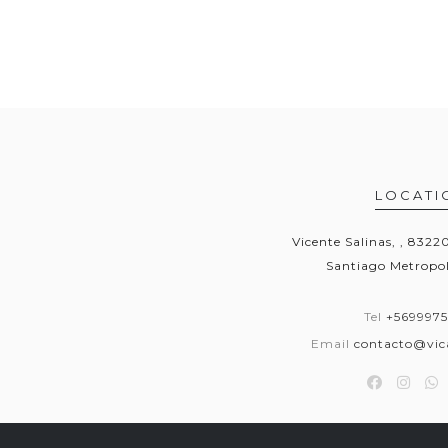
LOCATI
Vicente Salinas, , 832
Santiago Metropol
Tel
+569997
Email
contacto@vica