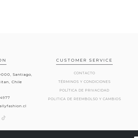
ON
CUSTOMER SERVICE
CONTACTO
20000, Santiago,
itan, Chile
TÉRMINOS Y CONDICIONES
POLÍTICA DE PRIVACIDAD
54977
POLITICA DE REEMBOLSO Y CAMBIOS
llyfashion.cl