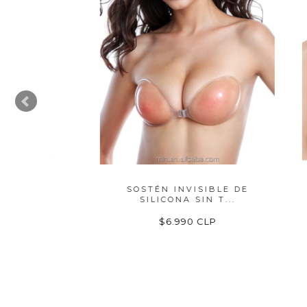
E
SOSTÉN INVISIBLE DE
SUJET
.
SILICONA SIN T...
$6.990 CLP