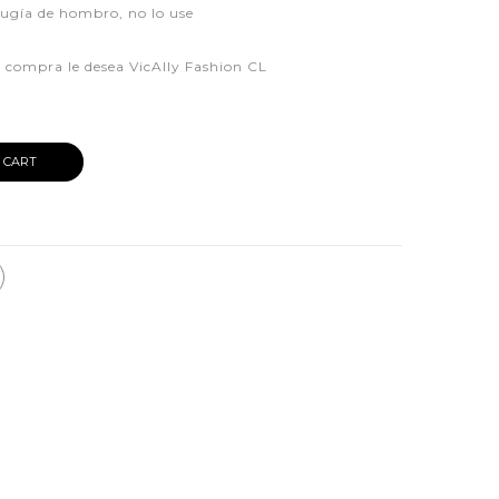
rugía de hombro, no lo use
iz compra le desea VicAlly Fashion CL
 CART