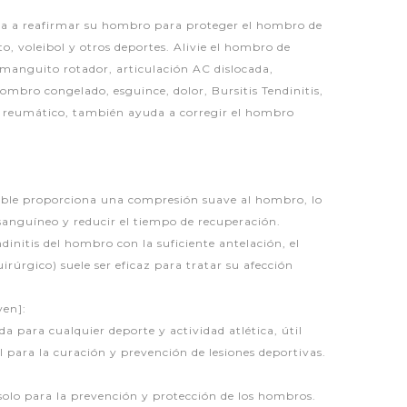
a a reafirmar su hombro para proteger el hombro de
o, voleibol y otros deportes. Alivie el hombro de
manguito rotador, articulación AC dislocada,
ombro congelado, esguince, dolor, Bursitis Tendinitis,
lor reumático, también ayuda a corregir el hombro
able proporciona una compresión suave al hombro, lo
sanguíneo y reducir el tiempo de recuperación.
initis del hombro con la suficiente antelación, el
rúrgico) suele ser eficaz para tratar su afección
ven]:
a para cualquier deporte y actividad atlética, útil
 para la curación y prevención de lesiones deportivas.
solo para la prevención y protección de los hombros.