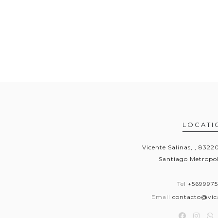
LOCATI
Vicente Salinas, , 832
Santiago Metropol
Tel
+569997
Email
contacto@vica