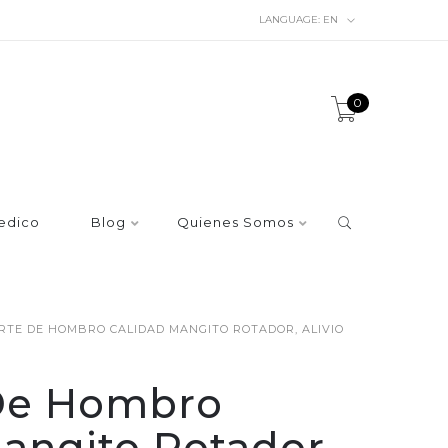
LANGUAGE:
EN
0
edico
Blog
Quienes Somos
RTE DE HOMBRO CALIDAD MANGITO ROTADOR, ALIVIO
De Hombro
angito Rotador,