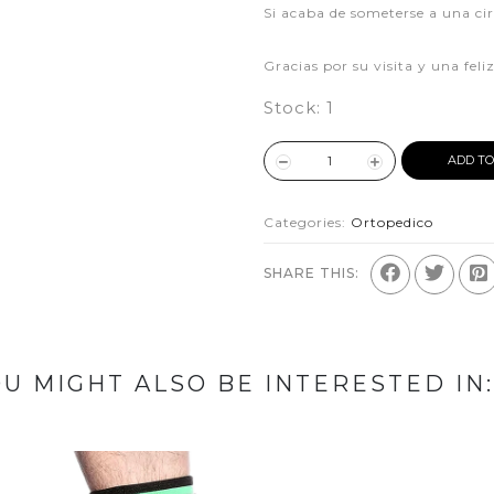
Si acaba de someterse a una ci
Gracias por su visita y una fel
Stock:
1
ADD TO
Categories:
Ortopedico
SHARE THIS:
U MIGHT ALSO BE INTERESTED IN: