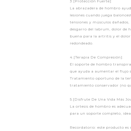
3.[Protección Fuerte]:
La abrazadera de hombro ayud
lesiones cuando juega baloncest
tensiones y músculos dañados, 
desgarro del labrum, dolor de h
buena para la artritis y el do
redondeado.
4.[Terapia De Compresión]:
El soporte de hombro transpir
que ayuda a aumentar el flujo 
Tratamiento oportuno de la tend
tratamiento conservador (no qui
5.[Disfrute De Una Vida Más Jo
La ortesis de hombro es adecuad
para un soporte completo, ideal
Recordatorio: este producto es 