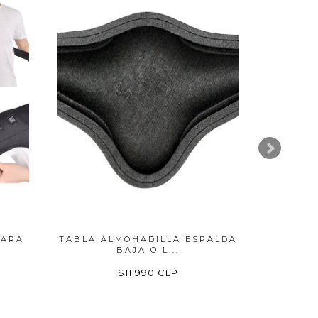
PARA
TABLA ALMOHADILLA ESPALDA
HO
BAJA O L...
ORT
$11.990 CLP