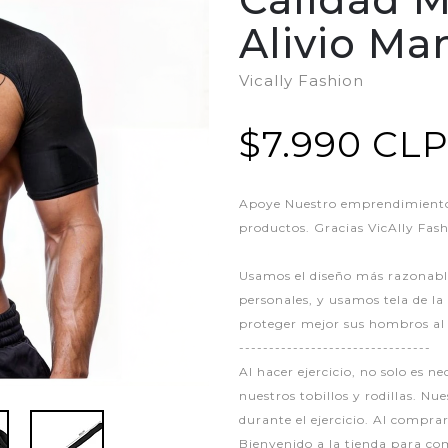
Alivio Ma
Vically Fashion
$7.990 CL
Apoye Nuestro emprendimiento,
productos. Gracias VicAlly Fas
Usamos el diseño más razonable
personales, y usamos tela de l
proteger mejor sus hombros al 
--------------------------------
Al hacer ejercicio, no solo es 
nuestros tobillos y rodillas. N
durante el ejercicio. Al compr
Bienvenido a la tienda para c