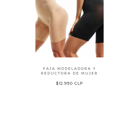
ORA Y
FAJA MODELADORA Y
CALZON
NTA...
REDUCTORA DE MUJER
ALT
P
$12.990 CLP