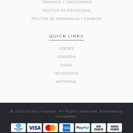
TÉRMINOS Y CONDICIONES
POLÍTICA DE PRIVACIDAD
POLITICA DE REEMBOLSO Y CAMBIOS
QUICK LINKS
CORSÉS
LENCERIA
FAJAS
ORTOPEDICO
MATERNAL
© 2026 VicAlly Fashion. All Rights Reserved.
Powered by
Jumpseller
.