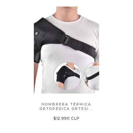
LLERAS
HOMBRERA TÉRMICA
SOPOR
ON ...
ORTOPÉDICA ORTESI...
CALID
LP
$12.990 CLP