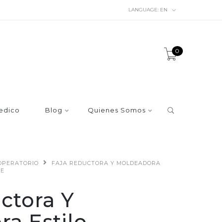
LANGUAGE:
EN
0
edico
Blog
Quienes Somos
OPERATORIO
FAJA REDUCTORA Y MOLDEADORA
JE
ctora Y
a Estilo