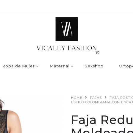
Ropa de Mujer
Maternal
Sexshop
Ortop
HOME
FAJAS
FAJA POST 
ESTILO COLOMBIANA CON ENCA
Faja Redu
Moldeador