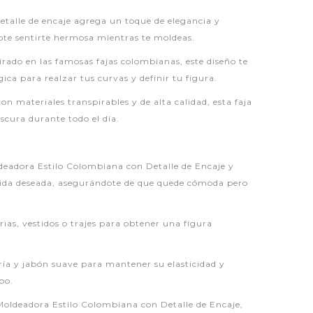
detalle de encaje agrega un toque de elegancia y
dote sentirte hermosa mientras te moldeas.
rado en las famosas fajas colombianas, este diseño te
ca para realzar tus curvas y definir tu figura.
on materiales transpirables y de alta calidad, esta faja
scura durante todo el día.
deadora Estilo Colombiana con Detalle de Encaje y
medida deseada, asegurándote de que quede cómoda pero
rias, vestidos o trajes para obtener una figura
ría y jabón suave para mantener su elasticidad y
po.
oldeadora Estilo Colombiana con Detalle de Encaje,