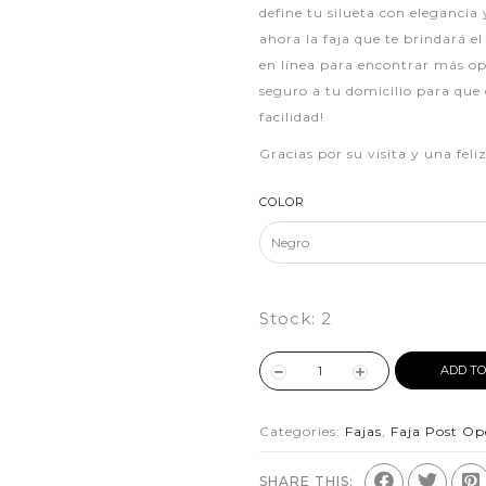
define tu silueta con elegancia
ahora la faja que te brindará el
en línea para encontrar más opc
seguro a tu domicilio para que 
facilidad!
Gracias por su visita y una fel
COLOR
Stock:
2
ADD TO
Categories:
Fajas
,
Faja Post Op
SHARE THIS: