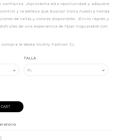
 y confianza. ¡Aprovecha esta oportunidad y adquiere
 control y la belleza que buscas! Visita nuestra tienda
iones de tallas y colores disponibles. ¡Envío rápido y
disfrutes de una experiencia de fajas inigualable con
iz compra le desea VicAlly Fashion CL
TALLA
 CART
eratorio