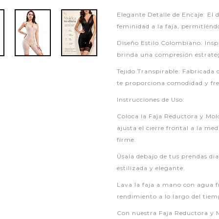
Elegante Detalle de Encaje: El 
feminidad a la faja, permitién
Diseño Estilo Colombiano: Inspi
brinda una compresión estratégi
Tejido Transpirable: Fabricada c
te proporciona comodidad y fre
Instrucciones de Uso:
Coloca la Faja Reductora y Mol
ajusta el cierre frontal a la 
firme.
Úsala debajo de tus prendas dia
estilizada y elegante.
Lava la faja a mano con agua f
rendimiento a lo largo del tiem
Con nuestra Faja Reductora y M