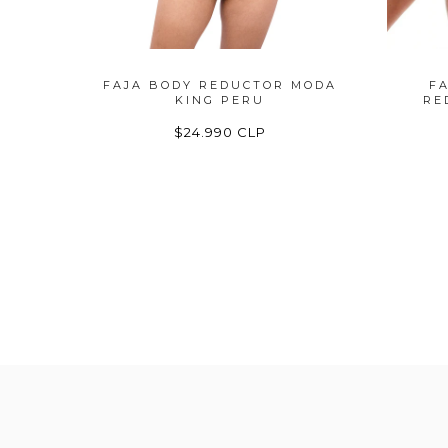
Y
FAJA BODY REDUCTOR MODA
F
..
KING PERU
RE
$24.990 CLP