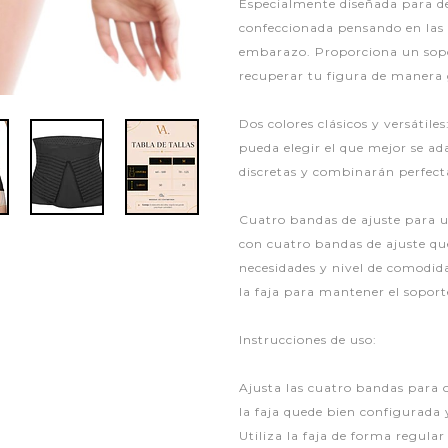
Especialmente diseñada para de
confeccionada pensando en las 
embarazo. Proporciona un sopor
recuperar tu figura de manera 
Dos colores clásicos y versátile
pueda elegir el que mejor se ad
discretas y combinarán perfec
Cuatro bandas de ajuste para 
con cuatro bandas de ajuste qu
necesidades y nivel de comodid
la faja para mantener el sopor
Instrucciones de uso:
Ajusta las cuatro bandas para 
la faja quede bien configurada
Utiliza la faja de forma regula