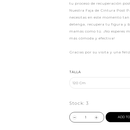
tu proceso de recuperación pos
Nuestra Faja de Cintura Post P
necesitas en este momento tan 
detenga, recupera tu figura y 
mamás como tú. ¡No esperes má
más cómoda y efectiva!
Gracias por su visita y una fel
TALLA
Stock:
3
ADD TO