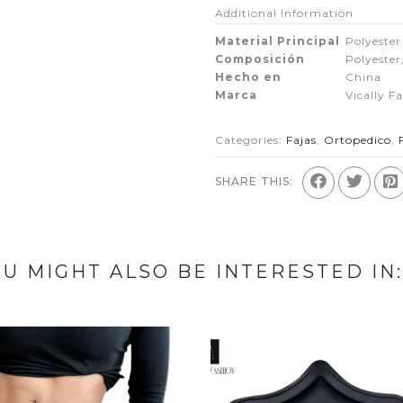
Additional Information
Material Principal
Polyester
Composición
Polyester
Hecho en
China
Marca
Vically F
Categories:
Fajas
,
Ortopedico
,
SHARE THIS:
U MIGHT ALSO BE INTERESTED IN: