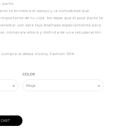
t parto.
arto te brindará el apoyo y la comodidad que
importante de tu vida. No dejes que el post parto te
bienestar con esta faja diseñada especialmente para
s, cómprala ahora y disfruta de una recuperación
iz compra le desea VicAlly Fashion SPA
COLOR
 CART