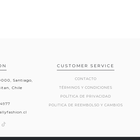
ON
CUSTOMER SERVICE
CONTACTO
20000, Santiago,
itan, Chile
TÉRMINOS Y CONDICIONES
POLÍTICA DE PRIVACIDAD
54977
POLITICA DE REEMBOLSO Y CAMBIOS
llyfashion.cl