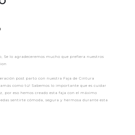
P
 Se lo agradeceremos mucho que prefiera nuestros
hion
eración post parto con nuestra Faja de Cintura
amás como tú! Sabemos lo importante que es cuidar
uz, por eso hemos creado esta faja con el máximo
uedas sentirte cómoda, segura y hermosa durante esta