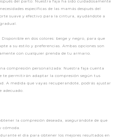
spués del parto: Nuestra faja ha sido cuidadosamente
necesidades específicas de las mamás después del
te suave y efectivo para la cintura, ayudándote a
gradual.
s: Disponible en dos colores: beige y negro, para que
apte a su estilo y preferencias. Ambas opciones son
tamente con cualquier prenda de tu armario.
una compresión personalizada: Nuestra faja cuenta
e te permitirán adaptar la compresión según tus
ad. A medida que vayas recuperandote, podrás ajustar
te adecuado.
obtener la compresión deseada, asegurándote de que
 y cómoda.
r durante el día para obtener los mejores resultados en