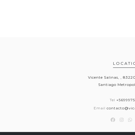
LOCATI
Vicente Salinas, , 832
Santiago Metropol
Tel
+569997
Email
contacto@vica