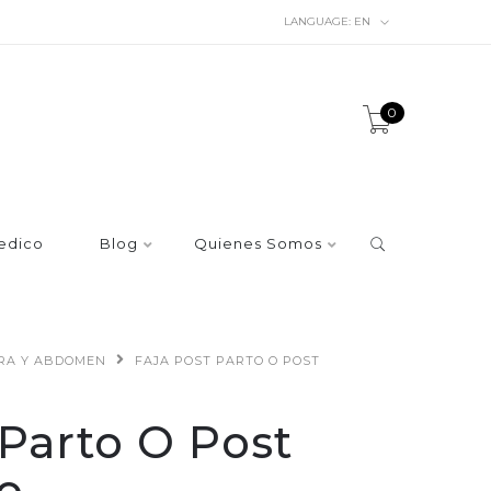
LANGUAGE:
EN
0
edico
Blog
Quienes Somos
URA Y ABDOMEN
FAJA POST PARTO O POST
 Parto O Post
o