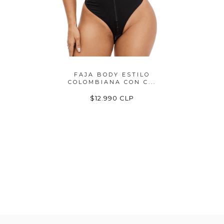
RA TIPO
FAJA BODY ESTILO
CALZON 
CO...
COLOMBIANA CON C...
MOD
LP
$12.990 CLP