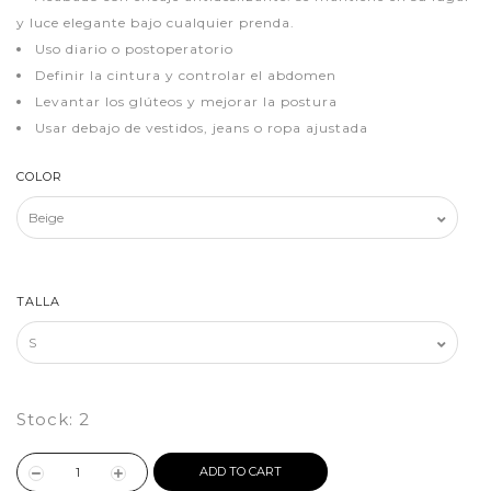
y luce elegante bajo cualquier prenda.
Uso diario o postoperatorio
Definir la cintura y controlar el abdomen
Levantar los glúteos y mejorar la postura
Usar debajo de vestidos, jeans o ropa ajustada
COLOR
TALLA
Stock:
2
ADD TO CART