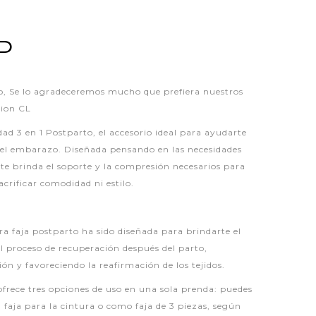
P
 Se lo agradeceremos mucho que prefiera nuestros
hion CL
d 3 en 1 Postparto, el accesorio ideal para ayudarte
del embarazo. Diseñada pensando en las necesidades
te brinda el soporte y la compresión necesarios para
crificar comodidad ni estilo.
a faja postparto ha sido diseñada para brindarte el
l proceso de recuperación después del parto,
ón y favoreciendo la reafirmación de los tejidos.
e ofrece tres opciones de uso en una sola prenda: puedes
 faja para la cintura o como faja de 3 piezas, según