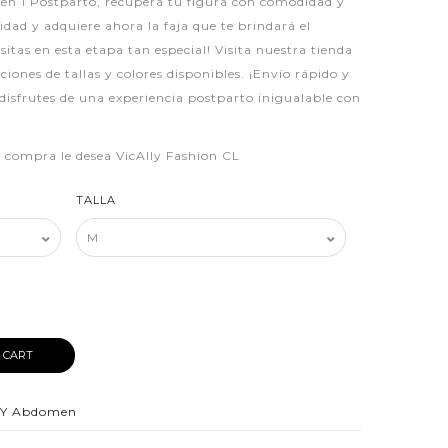
en 1 Postparto, recupera tu figura con comodidad y
idad y adquiere ahora la faja que te brindará el
sitas en esta etapa tan especial! Visita nuestra tienda
iones de tallas y colores disponibles. ¡Envío rápido y
disfrutes de una experiencia postparto inigualable con
iz compra le desea VicAlly Fashion CL
TALLA
 CART
a Y Abdomen