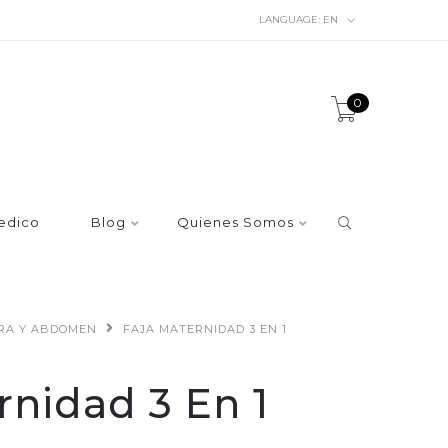
LANGUAGE:
EN
0
edico
Blog
Quienes Somos
URA Y ABDOMEN
FAJA MATERNIDAD 3 EN 1
rnidad 3 En 1
o