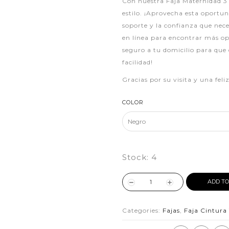
Con nuestra Faja Maternidad 3 
estilo. ¡Aprovecha esta oportun
soporte y la confianza que nece
en línea para encontrar más opc
seguro a tu domicilio para que 
facilidad!
Gracias por su visita y una fel
COLOR
Stock:
4
ADD TO
Categories:
Fajas
,
Faja Cintur