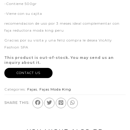
-Contiene 500gr
-Viene con su cajita
recomendacion de uso por 3 meses ideal complementar con
faja reductora moda king peru
Gracias por su visita y una feliz compra le desea VicAlly
Fashion SPA
This product is out-of-stock. You may send us an
inquiry about it.
CONTACT US
Categories:
Fajas
,
Fajas Moda King
SHARE THIS: