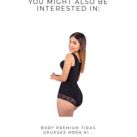
YOU MIGHT ALSO BE
INTERESTED IN:
DUCTOR
BODY PREMIUM TIRAS
MEN
PERU
GRUESAS MODA KI...
REDUCTO