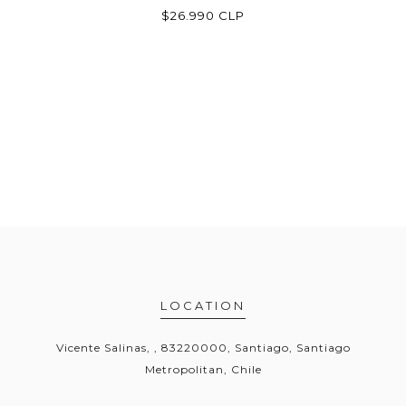
LP
$26.990 CLP
LOCATION
Vicente Salinas, , 83220000, Santiago, Santiago
Metropolitan, Chile