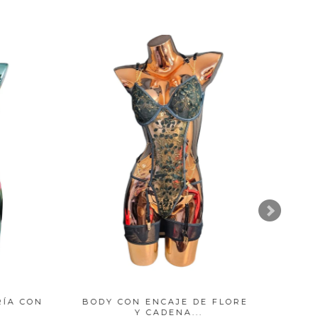
 CON
BODY CON ENCAJE DE FLORES
C
Y CADENA...