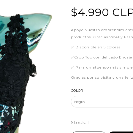
$4.990 CL
Apoye Nuestro emprendimiento
productos. Gracias VicAlly Fas
✅ Disponible en 5 colores
✅Crop Top con delicado Encaje 
✅ Para un atuendo más simple 
Gracias por su visita y una fel
COLOR
Stock:
1