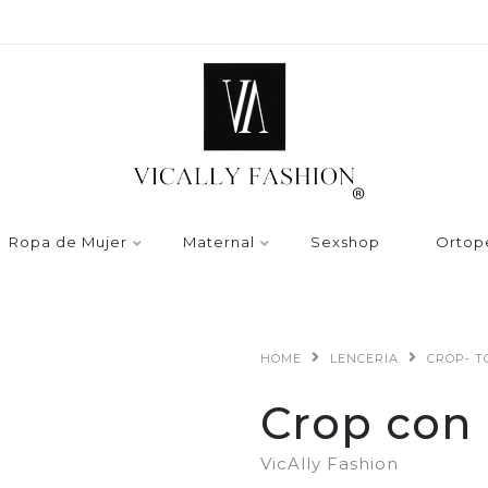
Ropa de Mujer
Maternal
Sexshop
Ortop
HOME
LENCERIA
CROP- T
Crop con 
VicAlly Fashion