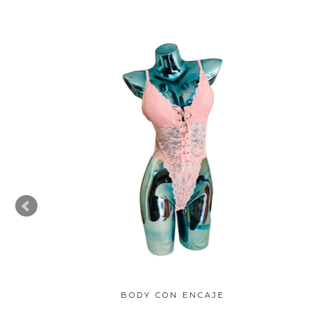
E Y
BODY CON ENCAJE
TO