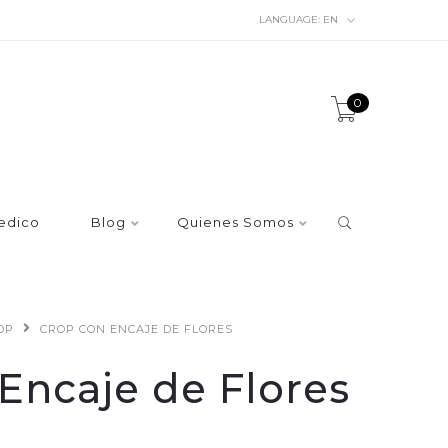
LANGUAGE:
EN
0
edico
Blog
Quienes Somos
OP
CROP CON ENCAJE DE FLORES
Encaje de Flores