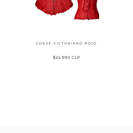
RIANO
CORSÉ VICTORIANO ROJO
CORSÉ V
LP
$24.990 CLP
$