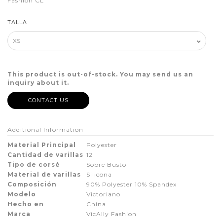
Fashion CL
TALLA
This product is out-of-stock. You may send us an
inquiry about it.
CONTACT US
Additional Information
Material Principal
Polyester
Cantidad de varillas
12
Tipo de corsé
Sobre Busto
Material de varillas
Silicona
Composición
90% Polyester 10% Spandex
Modelo
Victoriano
Hecho en
China
Marca
VicAlly Fashion