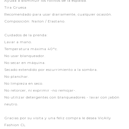
Ayuda a disminuir los rollitos de la espalda.
Tira Gruesa
Recomendado para usar diariamente, cualquier ocasión.
Composición: Nailon / Elastano.
Cuidados de la prenda:
Lavar a mano.
Temperatura máxima 40°c.
No usar blanqueador.
No secar en máquina.
Secado extendido por escurrimiento a la sombra.
No planchar.
No limpieza en seco.
No retorcer, ni exprimir -no remojar-.
No utilizar detergentes con blanqueadores - lavar con jabón
neutro.
Gracias por su visita y una feliz compra le desea VicAlly
Fashion CL