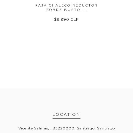
EDUCTOR
FAJA CHALECO REDUCTOR
CORREC
SOBRE BUSTO ...
DE 
P
$9.990 CLP
LOCATION
Vicente Salinas, , 83220000, Santiago, Santiago