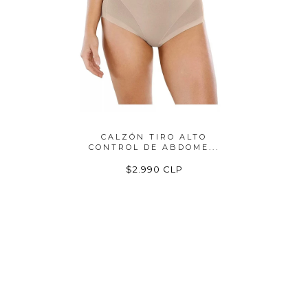
AJAS
CALZÓN TIRO ALTO
FAJA PO
ALTO...
CONTROL DE ABDOME...
O
P
$2.990 CLP