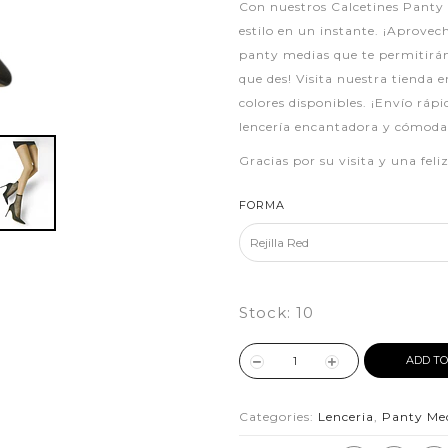
Con nuestros Calcetines Panty
estilo en un instante. ¡Aprovec
panty medias que te permitirá
que des! Visita nuestra tienda 
colores disponibles. ¡Envío ráp
lencería encantadora y cómoda 
Gracias por su visita y una fel
FORMA
Stock:
10
ADD TO
Categories:
Lenceria
,
Panty Me