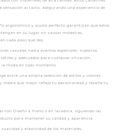
ados con materiales de alta calidad, estos calcetines
 sensación al tacto, asegurando una experiencia de
ño ergonómico y ajuste perfecto garantizan que estos
tengan en su lugar sin causar molestias,
en cada paso que des.
iones casuales hasta eventos especiales, nuestros
sátiles y adecuados para cualquier situación,
ya la moda en todo momento.
lige entre una amplia selección de estilos y colores
y media que mejor refleje tu personalidad y resalte tu
as con Diseño a mano o en lavadora, siguiendo las
roducto para mantener su calidad y apariencia.
a suavidad y elasticidad de los materiales.