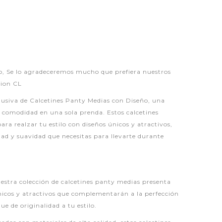
P
 Se lo agradeceremos mucho que prefiera nuestros
hion CL
lusiva de Calcetines Panty Medias con Diseño, una
y comodidad en una sola prenda. Estos calcetines
ra realzar tu estilo con diseños únicos y atractivos,
ad y suavidad que necesitas para llevarte durante
uestra colección de calcetines panty medias presenta
icos y atractivos que complementarán a la perfección
e de originalidad a tu estilo.