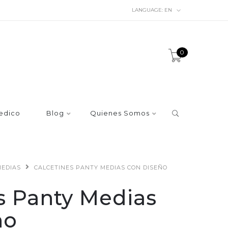
LANGUAGE:
EN
0
edico
Blog
Quienes Somos
MEDIAS
CALCETINES PANTY MEDIAS CON DISEÑO
s Panty Medias
ño