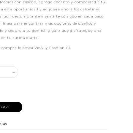
 Medias con Diseño, agrega encanto y comodidad a tu
ha esta oportunidad y adquiere ahora los calcetines
n lucir deslumbrante y sentirte cómodo en cada paso
en línea para encontrar más opciones de diseños y
ido y seguro a tu domicilio para que disfrutes de una
en tu rutina diaria!
iz compra le desea VicAlly Fashion CL
 CART
dias