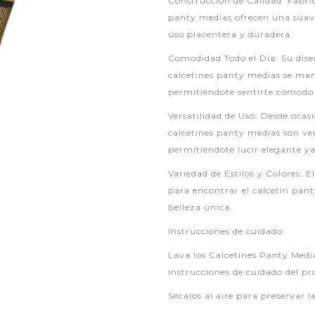
Construcción de Calidad: Fabric
panty medias ofrecen una suave
uso placentera y duradera.
Comodidad Todo el Día: Su dise
calcetines panty medias se man
permitiéndote sentirte cómodo 
Versatilidad de Uso: Desde ocas
calcetines panty medias son ver
permitiéndote lucir elegante 
Variedad de Estilos y Colores: E
para encontrar el calcetín pant
belleza única.
Instrucciones de cuidado:
Lava los Calcetines Panty Medi
instrucciones de cuidado del p
Sécalos al aire para preservar l