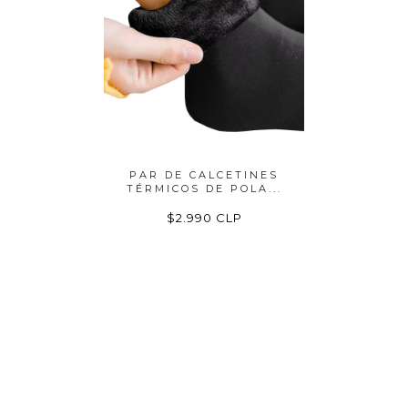
TINES
PAR DE CALCETINES
PACK 
OLA...
TÉRMICOS DE POLA...
POLAR
P
$2.990 CLP
$