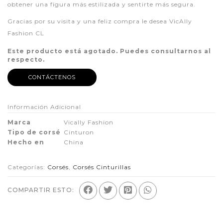
obtener una figura más estilizada y sentirte más segura.
Gracias por su visita y una feliz compra le desea VicAlly
Fashion CL
Este producto está agotado. Puedes consultarnos al
respecto.
CONTÁCTENOS
Información Adicional
Marca
Vically Fashion
Tipo de corsé
Cinturon
Hecho en
China
Categorías:
Corsés
,
Corsés Cinturillas
COMPARTIR ESTO: