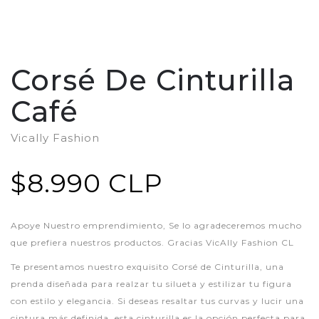
Corsé De Cinturilla
Café
Vically Fashion
$8.990 CLP
Apoye Nuestro emprendimiento, Se lo agradeceremos mucho
que prefiera nuestros productos. Gracias VicAlly Fashion CL
Te presentamos nuestro exquisito Corsé de Cinturilla, una
prenda diseñada para realzar tu silueta y estilizar tu figura
con estilo y elegancia. Si deseas resaltar tus curvas y lucir una
cintura más definida, esta cinturilla es la opción perfecta para