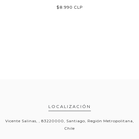
P
$8.990 CLP
LOCALIZACIÓN
Vicente Salinas, , 83220000, Santiago, Región Metropolitana,
Chile