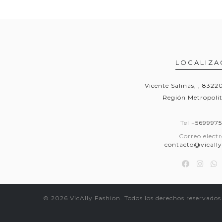
LOCALIZA
Vicente Salinas, , 832
Región Metropolit
Tel
+569997
Correo elect
contacto@vically
© 2026 VicAlly Fashion. Todos los derechos reservados