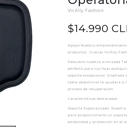
VicAlly Fashion
$14.990 C
Apoye Nuestro emprendimiento,
productos. Gracias VicAlly Fas
Descubre nuestra avanzada Ta
perfecto para tus fajas postqu
soporte excepcional. Diseñada c
tabla abdominal te ayudará a 
proceso de recuperación.
Características destacadas:
Soporte Especializado: Nuestr
para proporcionarte un soport
estabilidad y protección en el 