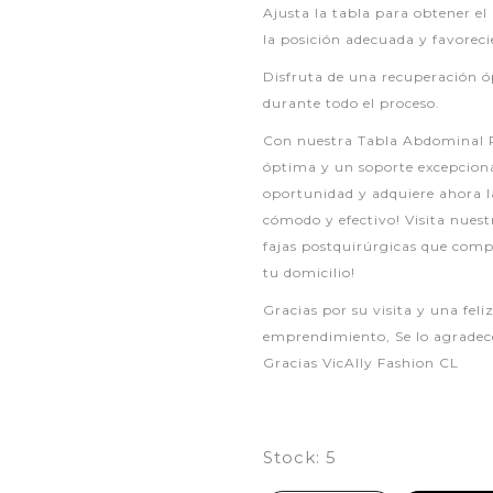
Ajusta la tabla para obtener e
la posición adecuada y favorec
Disfruta de una recuperación ó
durante todo el proceso.
Con nuestra Tabla Abdominal P
óptima y un soporte excepcion
oportunidad y adquiere ahora l
cómodo y efectivo! Visita nuest
fajas postquirúrgicas que comp
tu domicilio!
Gracias por su visita y una fe
emprendimiento, Se lo agradec
Gracias VicAlly Fashion CL
Stock:
5