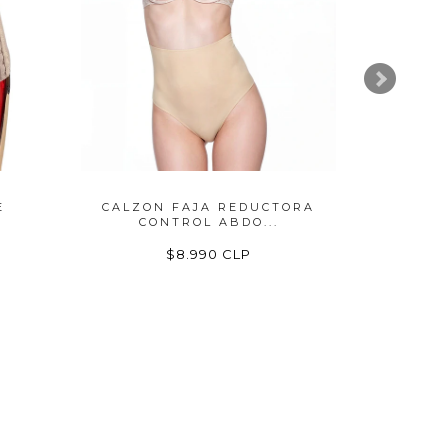
E
CALZON FAJA REDUCTORA
TAB
CONTROL ABDO...
OPE
$8.990 CLP