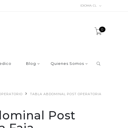
IDIOMA:
CL
0
edico
Blog
Quienes Somos
 OPERATORIO
TABLA ABDOMINAL POST OPERATORIA
dominal Post
a Faja