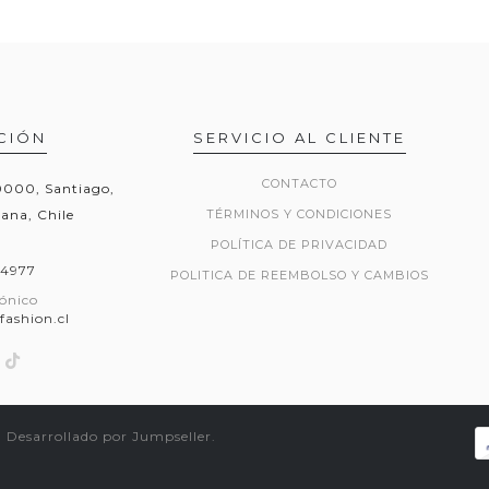
CIÓN
SERVICIO AL CLIENTE
CONTACTO
20000, Santiago,
ana, Chile
TÉRMINOS Y CONDICIONES
POLÍTICA DE PRIVACIDAD
54977
POLITICA DE REEMBOLSO Y CAMBIOS
rónico
fashion.cl
.
Desarrollado por Jumpseller
.