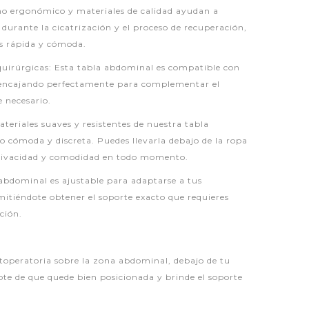
ño ergonómico y materiales de calidad ayudan a
durante la cicatrización y el proceso de recuperación,
 rápida y cómoda.
uirúrgicas: Esta tabla abdominal es compatible con
, encajando perfectamente para complementar el
e necesario.
eriales suaves y resistentes de nuestra tabla
o cómoda y discreta. Puedes llevarla debajo de la ropa
privacidad y comodidad en todo momento.
 abdominal es ajustable para adaptarse a tus
mitiéndote obtener el soporte exacto que requieres
ción.
operatoria sobre la zona abdominal, debajo de tu
ote de que quede bien posicionada y brinde el soporte