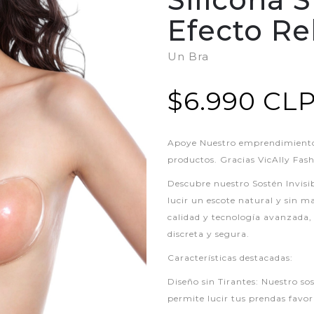
Efecto Re
Un Bra
$6.990 CL
Apoye Nuestro emprendimiento,
productos. Gracias VicAlly Fas
Descubre nuestro Sostén Invisibl
lucir un escote natural y sin m
calidad y tecnología avanzada,
discreta y segura.
Características destacadas:
Diseño sin Tirantes: Nuestro sos
permite lucir tus prendas favor