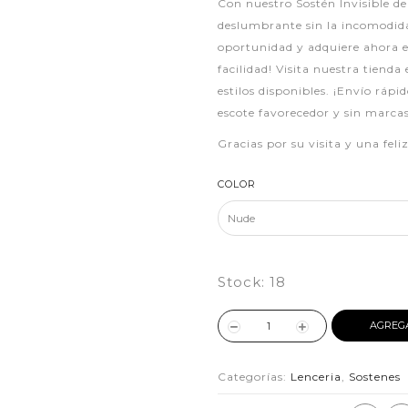
Con nuestro Sostén Invisible de 
deslumbrante sin la incomodida
oportunidad y adquiere ahora e
facilidad! Visita nuestra tienda
estilos disponibles. ¡Envío rápi
escote favorecedor y sin marcas
Gracias por su visita y una fel
COLOR
Stock:
18
AGREG
Categorías:
Lenceria
,
Sostenes