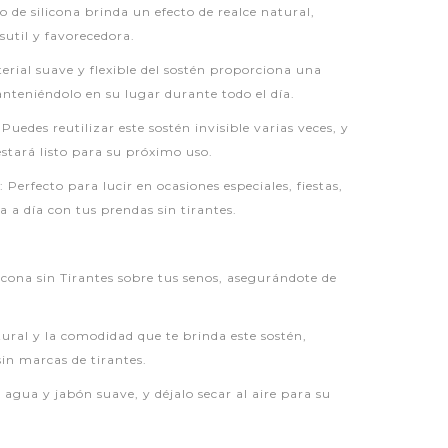
o de silicona brinda un efecto de realce natural,
sutil y favorecedora.
rial suave y flexible del sostén proporciona una
teniéndolo en su lugar durante todo el día.
 Puedes reutilizar este sostén invisible varias veces, y
 estará listo para su próximo uso.
 Perfecto para lucir en ocasiones especiales, fiestas,
 a día con tus prendas sin tirantes.
licona sin Tirantes sobre tus senos, asegurándote de
atural y la comodidad que te brinda este sostén,
sin marcas de tirantes.
 agua y jabón suave, y déjalo secar al aire para su