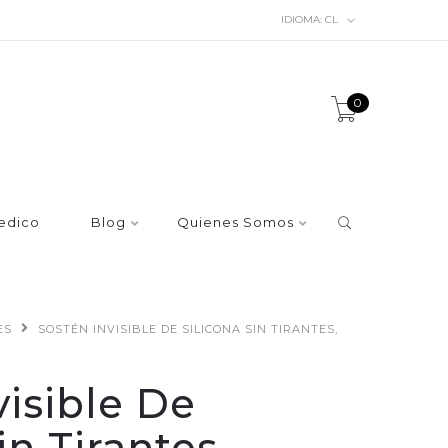
IDIOMA:
CL
0
edico
Blog
Quienes Somos
ES
SOSTÉN INVISIBLE DE SILICONA SIN TIRANTES,
visible De
in Tirantes,