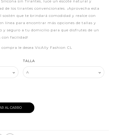
Silicona sin Tirantes, luce un escote natural y
d de los tirantes convencionales. ¡Aprovecha esta
l sostén que te brindará comodidad y realce con
 en línea para encontrar más opciones de tallas y
do y seguro a tu domicilio para que disfrutes de un
 con facilidad!
iz compra le desea VicAlly Fashion CL
TALLA
AR AL CARRO