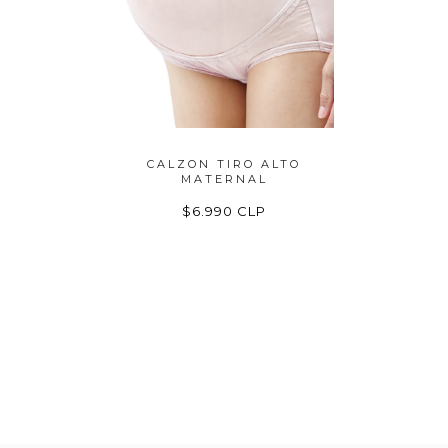
ENES DE
CALZON TIRO ALTO
SOSTEN 
S...
MATERNAL
BAN
P
$6.990 CLP
$