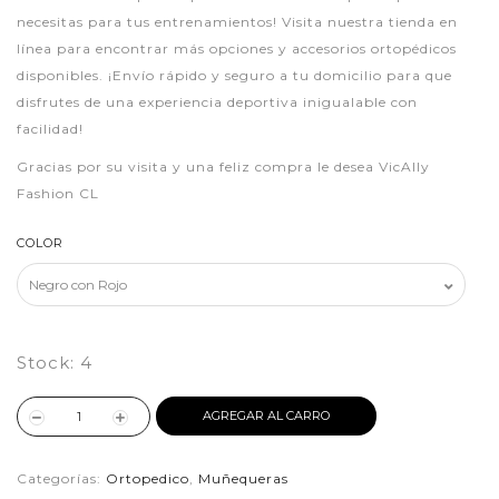
necesitas para tus entrenamientos! Visita nuestra tienda en
línea para encontrar más opciones y accesorios ortopédicos
disponibles. ¡Envío rápido y seguro a tu domicilio para que
disfrutes de una experiencia deportiva inigualable con
facilidad!
Gracias por su visita y una feliz compra le desea VicAlly
Fashion CL
COLOR
Stock:
4
AGREGAR AL CARRO
Categorías:
Ortopedico
,
Muñequeras