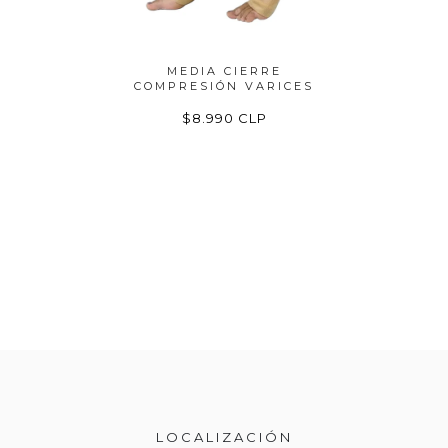
QUERA
MEDIA CIERRE
TOB
EDIC...
COMPRESIÓN VARICES
ELASTI
LA...
P
$8.990 CLP
LOCALIZACIÓN