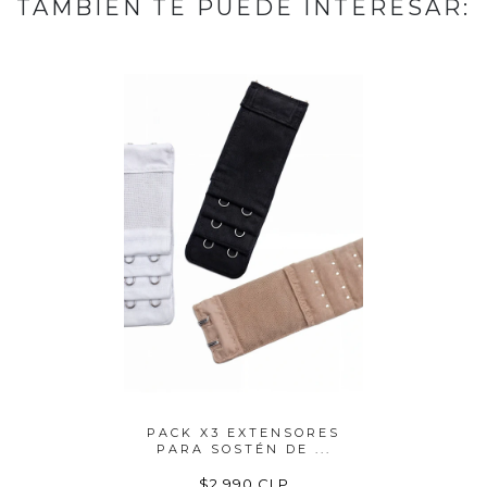
TAMBIÉN TE PUEDE INTERESAR:
NSORES
PACK X3 EXTENSORES
BOO
E ...
PARA SOSTÉN DE ...
PEZONER
P
$2.990 CLP