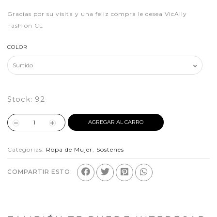
Gracias por su visita y una feliz compra le desea VicAlly
Fashion CL
COLOR
Stock:
92
AGREGAR AL CARRO
Categorías:
Ropa de Mujer
,
Sostenes
COMPARTIR ESTO: