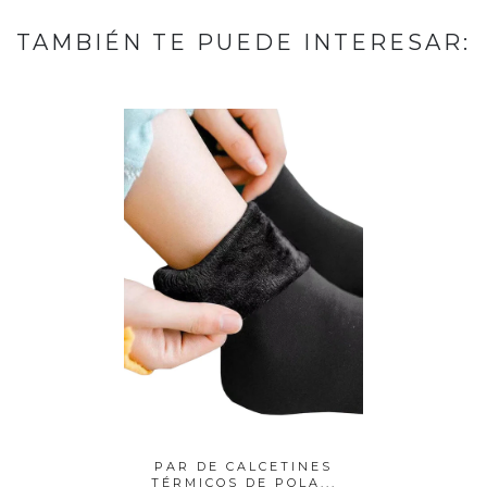
TAMBIÉN TE PUEDE INTERESAR:
TINES
PAR DE CALCETINES
10 PEZ
OLA...
TÉRMICOS DE POLA...
CUBR