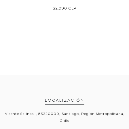
P
$2.990 CLP
LOCALIZACIÓN
Vicente Salinas, , 83220000, Santiago, Región Metropolitana,
Chile