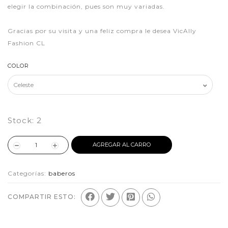
elegir la combinación, pues son muy variadas.
Gracias por su visita y una feliz compra le desea VicAlly
Fashion CL
COLOR
Stock:
2
AGREGAR AL CARRO
Categorías:
baberos
COMPARTIR ESTO: