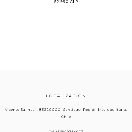
P
$2.990 CLP
LOCALIZACIÓN
Vicente Salinas, , 83220000, Santiago, Región Metropolitana,
Chile
Tel
+56999754977