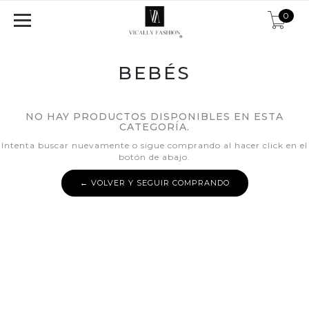
0
BEBÉS
NO HAY PRODUCTOS DISPONIBLES EN ESTA
CATEGORÍA.
Intenta buscar nuevamente o sigue comprando al hacer click en el
botón de abajo.
← VOLVER Y SEGUIR COMPRANDO