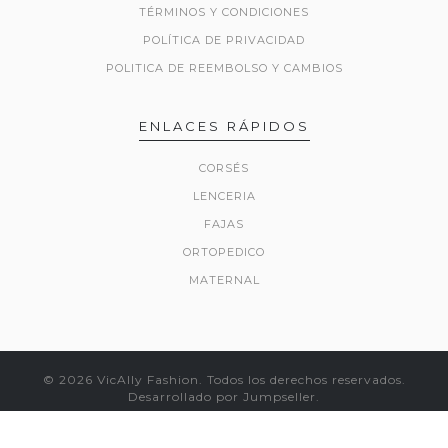
TÉRMINOS Y CONDICIONES
POLÍTICA DE PRIVACIDAD
POLITICA DE REEMBOLSO Y CAMBIOS
ENLACES RÁPIDOS
CORSÉS
LENCERIA
FAJAS
ORTOPEDICO
MATERNAL
© 2026 VicAlly Fashion. Todos los derechos reservados.
Desarrollado por Jumpseller
.