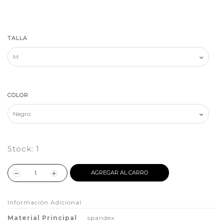
TALLA
COLOR
Stock:
1
AGREGAR AL CARRO
Información Adicional
Material Principal
spandex