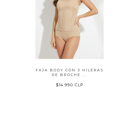
 AVISPA,
FAJA BODY CON 3 HILERAS
FAJA PO
...
DE BROCHE ...
O
P
$14.990 CLP