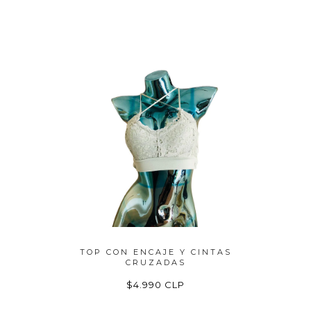
AJE DE
TOP CON ENCAJE Y CINTAS
LENCER
CRUZADAS
P
$4.990 CLP