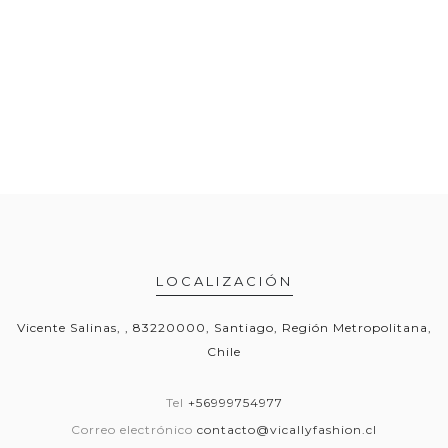
LOCALIZACIÓN
Vicente Salinas, , 83220000, Santiago, Región Metropolitana,
Chile
Tel
+56999754977
Correo electrónico
contacto@vicallyfashion.cl