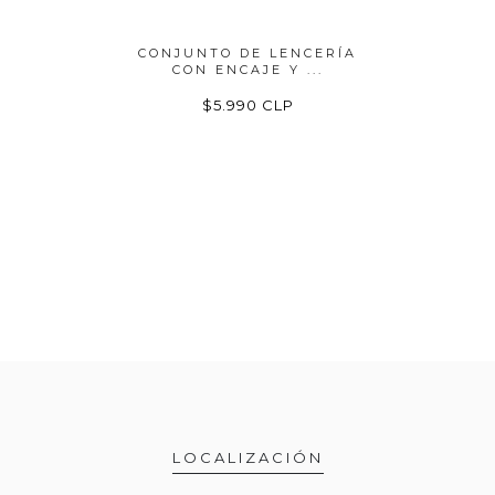
ENCERIA
CONJUNTO DE LENCERÍA
CONJUN
CON ENCAJE Y ...
EN 
P
$5.990 CLP
LOCALIZACIÓN