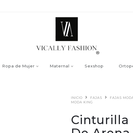
Ropa de Mujer
Maternal
Sexshop
Ortop
INICIO
FAJAS
FAJAS MOD
MODA KING
Cinturill
De Arena