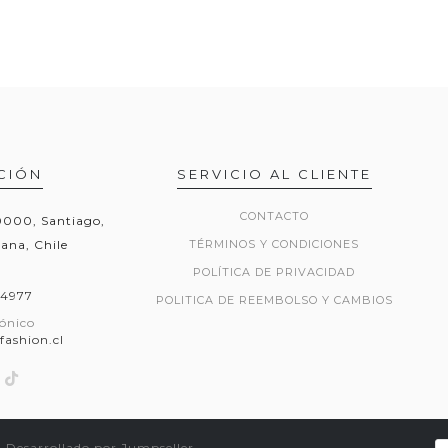
CIÓN
SERVICIO AL CLIENTE
CONTACTO
20000, Santiago,
ana, Chile
TÉRMINOS Y CONDICIONES
POLÍTICA DE PRIVACIDAD
54977
POLITICA DE REEMBOLSO Y CAMBIOS
rónico
fashion.cl
.
Desarrollado por Jumpseller
.