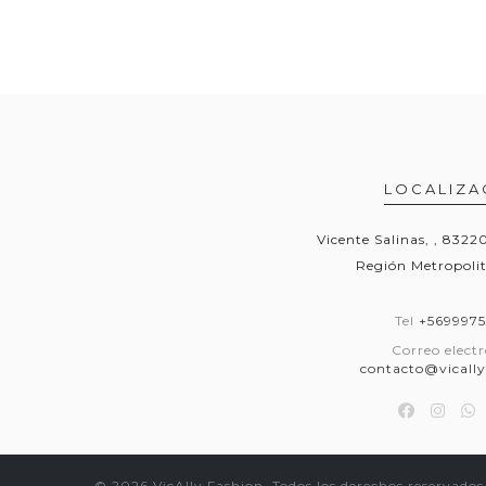
LOCALIZA
Vicente Salinas, , 832
Región Metropolit
Tel
+569997
Correo elect
contacto@vically
© 2026 VicAlly Fashion. Todos los derechos reservados