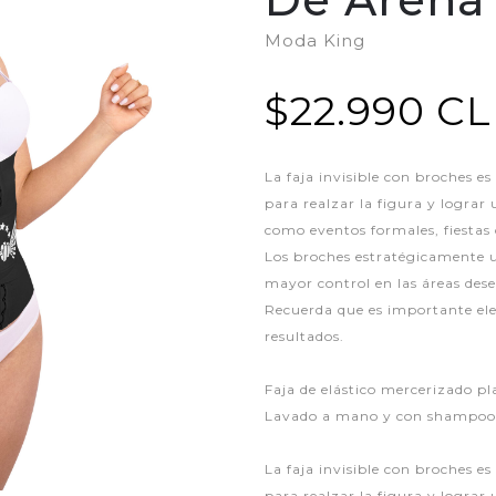
Moda King
$22.990 C
La faja invisible con broches es
para realzar la figura y lograr
como eventos formales, fiestas
Los broches estratégicamente 
mayor control en las áreas dese
Recuerda que es importante ele
resultados.
Faja de elástico mercerizado p
Lavado a mano y con shampoo.
La faja invisible con broches es
para realzar la figura y lograr