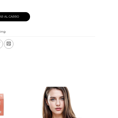
AR AL CARRO
King