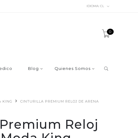
IDIOMA:
CL
0
edico
Blog
Quienes Somos
A KING
CINTURILLA PREMIUM RELOJ DE ARENA
a Premium Reloj
 Moda King