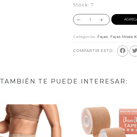
Stock:
7
AGREG
Categorías:
Fajas
,
Fajas Moda 
COMPARTIR ESTO:
TAMBIÉN TE PUEDE INTERESAR: