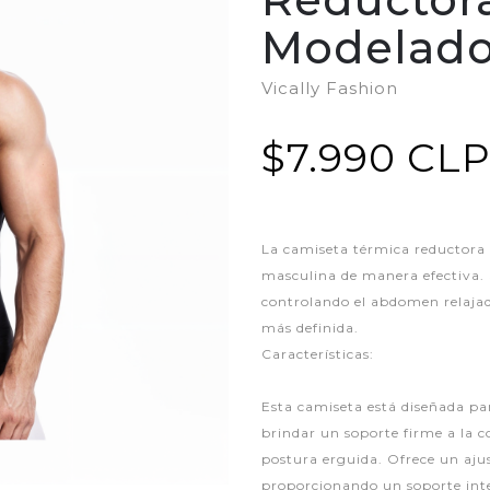
Modelad
Vically Fashion
$7.990 CL
La camiseta térmica reductora e
masculina de manera efectiva.
controlando el abdomen relajad
más definida.
Características:
Esta camiseta está diseñada par
brindar un soporte firme a la 
postura erguida. Ofrece un ajus
proporcionando un soporte int