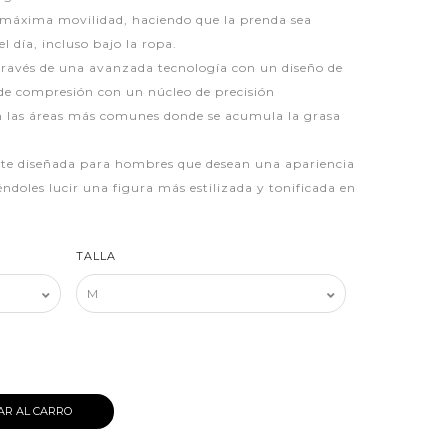
máxima movilidad, haciendo que la prenda sea
l día, incluso bajo la ropa.
 través de una avanzada tecnología con un diseño de
de compresión con un núcleo de precisión
en las áreas más comunes donde se acumula la grasa
nte diseñada para hombres que desean una apariencia
ndoles lucir una figura más estilizada y tonificada en
TALLA
AR AL CARRO