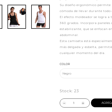
Su diseño ergonómico permite 
cómoda de llevar durante todo e
El efecto moldeador se logra a
360 grados. Incorpora paneles 
estabilizante, que se enfocan 
abdominal.
Esta camiseta está especialme
más delgada y esbelta, permitié
cualquier momento del día.
COLOR
Stock:
23
AGREG