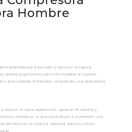
ora Hombre
P
stá diseñada para esculpir y estilizar la figura
 Su diseño ergonómico permite moldear el cuerpo,
o y previniendo la flacidez, ofreciendo una apariencia
a reducir la zona abdominal, aplanar el vientre y
columna vertebral, lo que contribuye a mantener una
te perfecto en la cintura, espalda, pecho y tórax,
egral.