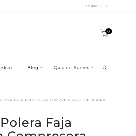
IDIOMA:
CL
0
edico
Blog
Quienes Somos
POLERA FAJA REDUCTORA COMPRESORA MODELADORA
Polera Faja
a Compresora