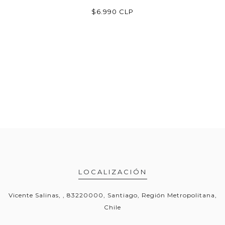
P
$6.990 CLP
LOCALIZACIÓN
Vicente Salinas, , 83220000, Santiago, Región Metropolitana,
Chile