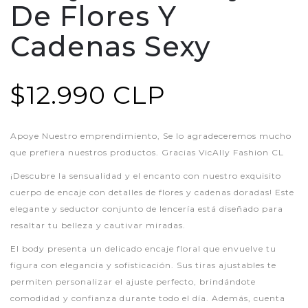
De Flores Y
Cadenas Sexy
$12.990 CLP
Apoye Nuestro emprendimiento, Se lo agradeceremos mucho
que prefiera nuestros productos. Gracias VicAlly Fashion CL
¡Descubre la sensualidad y el encanto con nuestro exquisito
cuerpo de encaje con detalles de flores y cadenas doradas! Este
elegante y seductor conjunto de lencería está diseñado para
resaltar tu belleza y cautivar miradas.
El body presenta un delicado encaje floral que envuelve tu
figura con elegancia y sofisticación. Sus tiras ajustables te
permiten personalizar el ajuste perfecto, brindándote
comodidad y confianza durante todo el día. Además, cuenta